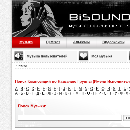
Музыка
Dj Mixes
Альбомы
Видеоклипы
Музыка пользователей
Моя музыка
назад
Поиск Композиций по Названию Группы (Имени Исполнител
A
B
C
D
E
F
G
H
I
J
K
L
M
N
O
P
Q
R
S
T
U
·
·
·
·
·
·
·
·
·
·
·
·
·
·
·
·
·
·
·
·
·
А
Б
В
Г
Д
Е
Ж
З
И
К
Л
М
Н
О
П
Р
С
Т
У
Ф
Х
·
·
·
·
·
·
·
·
·
·
·
·
·
·
·
·
·
·
·
·
Поиск Музыки: