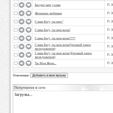
Бредит мир усами
П. 
Женщина любимая
П. 
Слава Богу, ты моя !
П. 
Слава Богу, ты моя жена!
П. 
Слава Богу, ты моя жена!!!!!!
П. 
Слава Богу, ты моя жена!(первый танец
П. 
молодоженов)
Слава Богу, ты моя жена!)(первый танец
П. 
молодоженов)
Ты Моя Жена...
П. 
Отмеченные:
Популярное в сети