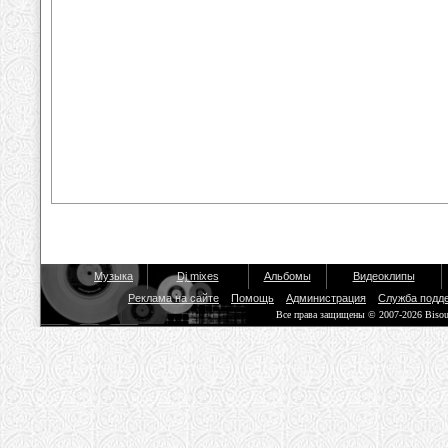
Музыка
Dj mixes
Альбомы
Видеоклипы
Реклама на сайте
Помощь
Администрация
Служба подд
Все права защищены © 2007-2026 Biso