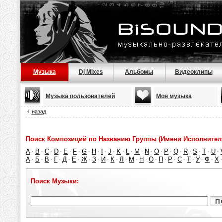
Музыка
Dj Mixes
Альбомы
Видеоклипы
Музыка пользователей
Моя музыка
назад
Поиск Композиций по Названию Группы (Имени Исполнител
A
B
C
D
E
F
G
H
I
J
K
L
M
N
O
P
Q
R
S
T
U
·
·
·
·
·
·
·
·
·
·
·
·
·
·
·
·
·
·
·
·
·
А
Б
В
Г
Д
Е
Ж
З
И
К
Л
М
Н
О
П
Р
С
Т
У
Ф
Х
·
·
·
·
·
·
·
·
·
·
·
·
·
·
·
·
·
·
·
·
Поиск Музыки: