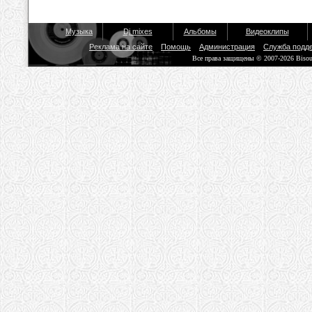
Музыка
Dj mixes
Альбомы
Видеоклипы
Реклама на сайте
Помощь
Администрация
Служба подд
Все права защищены © 2007-2026 Biso