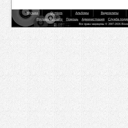
Музыка
Dj mixes
Альбомы
Видеоклипы
Реклама на сайте
Помощь
Администрация
Служба подд
Все права защищены © 2007-2026 Biso