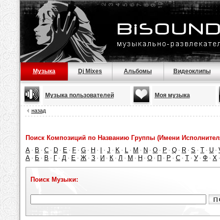
Музыка
Dj Mixes
Альбомы
Видеоклипы
Музыка пользователей
Моя музыка
назад
Поиск Композиций по Названию Группы (Имени Исполнител
A
B
C
D
E
F
G
H
I
J
K
L
M
N
O
P
Q
R
S
T
U
·
·
·
·
·
·
·
·
·
·
·
·
·
·
·
·
·
·
·
·
·
А
Б
В
Г
Д
Е
Ж
З
И
К
Л
М
Н
О
П
Р
С
Т
У
Ф
Х
·
·
·
·
·
·
·
·
·
·
·
·
·
·
·
·
·
·
·
·
Поиск Музыки: