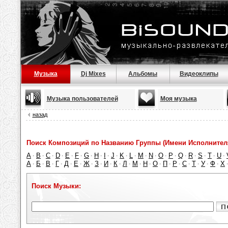
Музыка
Dj Mixes
Альбомы
Видеоклипы
Музыка пользователей
Моя музыка
назад
Поиск Композиций по Названию Группы (Имени Исполнител
A
B
C
D
E
F
G
H
I
J
K
L
M
N
O
P
Q
R
S
T
U
·
·
·
·
·
·
·
·
·
·
·
·
·
·
·
·
·
·
·
·
·
А
Б
В
Г
Д
Е
Ж
З
И
К
Л
М
Н
О
П
Р
С
Т
У
Ф
Х
·
·
·
·
·
·
·
·
·
·
·
·
·
·
·
·
·
·
·
·
Поиск Музыки: