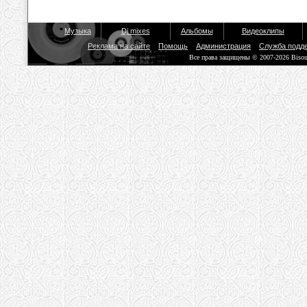
Музыка
Dj mixes
Альбомы
Видеоклипы
Реклама на сайте
Помощь
Администрация
Служба подд
Все права защищены © 2007-2026 Biso