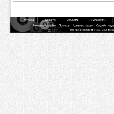
Музыка
Dj mixes
Альбомы
Видеоклипы
Реклама на сайте
Помощь
Администрация
Служба подд
Все права защищены © 2007-2026 Biso