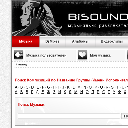
Музыка
Dj Mixes
Альбомы
Видеоклипы
Музыка пользователей
Моя музыка
назад
Поиск Композиций по Названию Группы (Имени Исполнител
A
B
C
D
E
F
G
H
I
J
K
L
M
N
O
P
Q
R
S
T
U
·
·
·
·
·
·
·
·
·
·
·
·
·
·
·
·
·
·
·
·
·
А
Б
В
Г
Д
Е
Ж
З
И
К
Л
М
Н
О
П
Р
С
Т
У
Ф
Х
·
·
·
·
·
·
·
·
·
·
·
·
·
·
·
·
·
·
·
·
Поиск Музыки: