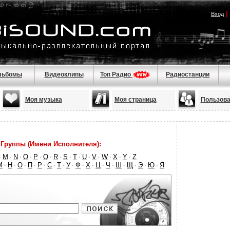
|
Вход
льбомы
Видеоклипы
Топ Радио
Радиостанции
Моя музыка
Моя страница
Пользова
Группы (Имени Исполнителя):
M
N
O
P
Q
R
S
T
U
V
W
X
Y
Z
·
·
·
·
·
·
·
·
·
·
·
·
·
·
М
Н
О
П
Р
С
Т
У
Ф
Х
Ц
Ч
Ш
Щ
Э
Ю
Я
·
·
·
·
·
·
·
·
·
·
·
·
·
·
·
·