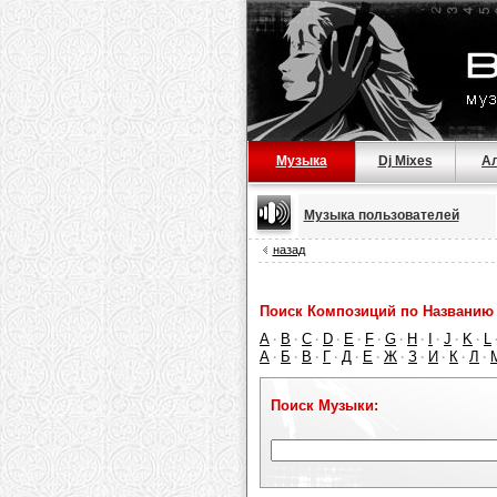
Музыка
Dj Mixes
А
Музыка пользователей
назад
Поиск Композиций по Названию 
A
B
C
D
E
F
G
H
I
J
K
L
·
·
·
·
·
·
·
·
·
·
·
А
Б
В
Г
Д
Е
Ж
З
И
К
Л
·
·
·
·
·
·
·
·
·
·
·
Поиск Музыки: