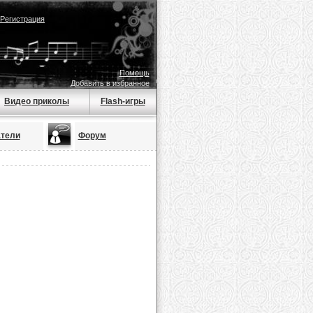
Регистрация
Помощь
Добавить в избранное
Видео приколы
Flash-игры
тели
Форум