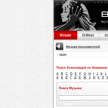
Музыка
Dj Mixes
А
Музыка пользователей
назад
Поиск Композиций по Названию 
A
B
C
D
E
F
G
H
I
J
K
L
·
·
·
·
·
·
·
·
·
·
·
А
Б
В
Г
Д
Е
Ж
З
И
К
Л
·
·
·
·
·
·
·
·
·
·
·
Поиск Музыки: