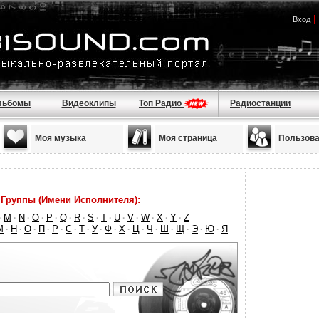
|
Вход
льбомы
Видеоклипы
Топ Радио
Радиостанции
Моя музыка
Моя страница
Пользова
Группы (Имени Исполнителя):
M
N
O
P
Q
R
S
T
U
V
W
X
Y
Z
·
·
·
·
·
·
·
·
·
·
·
·
·
·
М
Н
О
П
Р
С
Т
У
Ф
Х
Ц
Ч
Ш
Щ
Э
Ю
Я
·
·
·
·
·
·
·
·
·
·
·
·
·
·
·
·