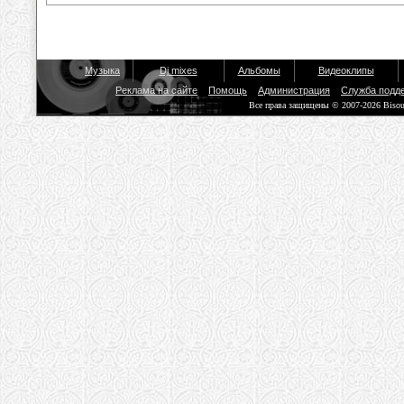
Музыка
Dj mixes
Альбомы
Видеоклипы
Реклама на сайте
Помощь
Администрация
Служба подд
Все права защищены © 2007-2026 Biso