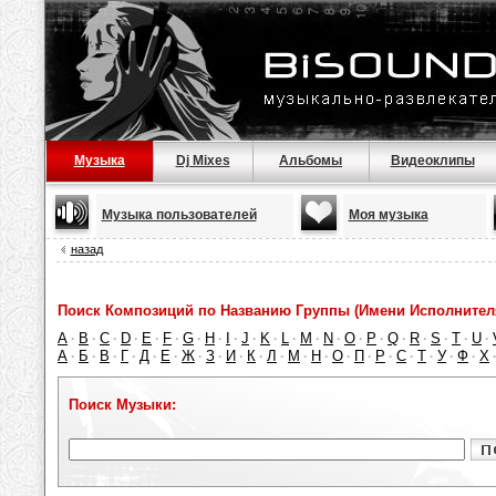
Музыка
Dj Mixes
Альбомы
Видеоклипы
Музыка пользователей
Моя музыка
назад
Поиск Композиций по Названию Группы (Имени Исполнител
A
B
C
D
E
F
G
H
I
J
K
L
M
N
O
P
Q
R
S
T
U
·
·
·
·
·
·
·
·
·
·
·
·
·
·
·
·
·
·
·
·
·
А
Б
В
Г
Д
Е
Ж
З
И
К
Л
М
Н
О
П
Р
С
Т
У
Ф
Х
·
·
·
·
·
·
·
·
·
·
·
·
·
·
·
·
·
·
·
·
Поиск Музыки: