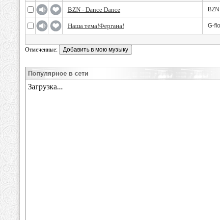
BZN - Dance Dance
BZN
Наша тема!Фергана!
G-fl
Отмеченные:
Популярное в сети