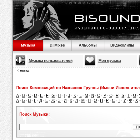
Музыка
Dj Mixes
Альбомы
Видеоклипы
Музыка пользователей
Моя музыка
назад
Поиск Композиций по Названию Группы (Имени Исполнител
A
B
C
D
E
F
G
H
I
J
K
L
M
N
O
P
Q
R
S
T
U
·
·
·
·
·
·
·
·
·
·
·
·
·
·
·
·
·
·
·
·
·
А
Б
В
Г
Д
Е
Ж
З
И
К
Л
М
Н
О
П
Р
С
Т
У
Ф
Х
·
·
·
·
·
·
·
·
·
·
·
·
·
·
·
·
·
·
·
·
Поиск Музыки: