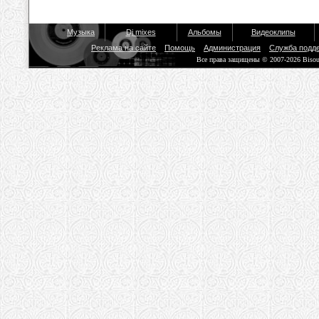
Музыка
Dj mixes
Альбомы
Видеоклипы
Реклама на сайте
Помощь
Администрация
Служба подд
Все права защищены © 2007-2026 Biso