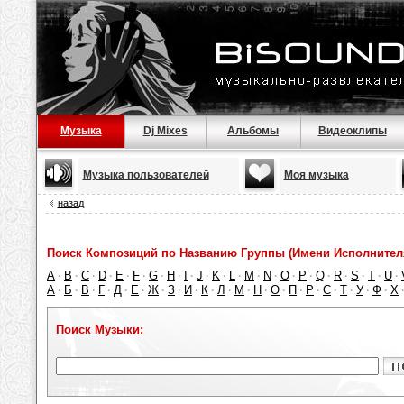
Музыка
Dj Mixes
Альбомы
Видеоклипы
Музыка пользователей
Моя музыка
назад
Поиск Композиций по Названию Группы (Имени Исполнител
A
B
C
D
E
F
G
H
I
J
K
L
M
N
O
P
Q
R
S
T
U
·
·
·
·
·
·
·
·
·
·
·
·
·
·
·
·
·
·
·
·
·
А
Б
В
Г
Д
Е
Ж
З
И
К
Л
М
Н
О
П
Р
С
Т
У
Ф
Х
·
·
·
·
·
·
·
·
·
·
·
·
·
·
·
·
·
·
·
·
Поиск Музыки: