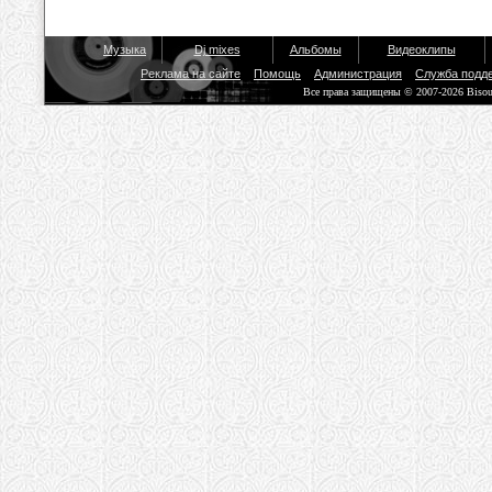
Музыка
Dj mixes
Альбомы
Видеоклипы
Реклама на сайте
Помощь
Администрация
Служба подд
Все права защищены © 2007-2026 Biso