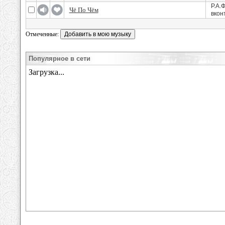
Р.А.
Чё По Чём
вкон
Отмеченные:
Популярное в сети