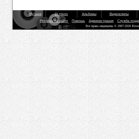
Музыка
Dj mixes
Альбомы
Видеоклипы
Реклама на сайте
Помощь
Администрация
Служба подд
Все права защищены © 2007-2026 Biso