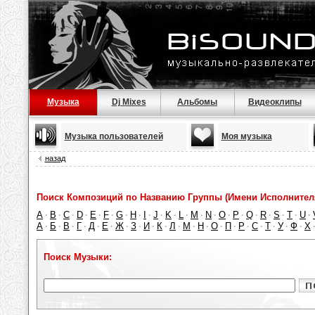
Музыка
Dj Mixes
Альбомы
Видеоклипы
Музыка пользователей
Моя музыка
назад
Поиск Композиций по Названию Группы (Имени Исполнител
A
B
C
D
E
F
G
H
I
J
K
L
M
N
O
P
Q
R
S
T
U
·
·
·
·
·
·
·
·
·
·
·
·
·
·
·
·
·
·
·
·
·
А
Б
В
Г
Д
Е
Ж
З
И
К
Л
М
Н
О
П
Р
С
Т
У
Ф
Х
·
·
·
·
·
·
·
·
·
·
·
·
·
·
·
·
·
·
·
·
Поиск Музыки: