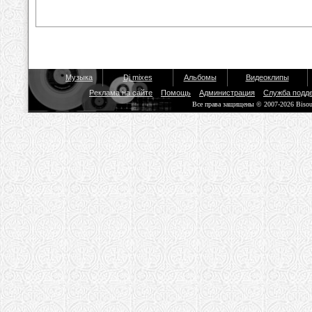
Музыка
Dj mixes
Альбомы
Видеоклипы
Реклама на сайте
Помощь
Администрация
Служба подд
Все права защищены © 2007-2026 Biso