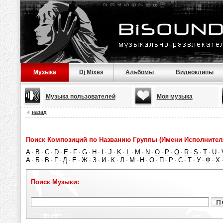
Музыка
Dj Mixes
Альбомы
Видеоклипы
Музыка пользователей
Моя музыка
назад
Поиск Композиций по Названию Группы (Имени Исполнител
A
B
C
D
E
F
G
H
I
J
K
L
M
N
O
P
Q
R
S
T
U
·
·
·
·
·
·
·
·
·
·
·
·
·
·
·
·
·
·
·
·
·
А
Б
В
Г
Д
Е
Ж
З
И
К
Л
М
Н
О
П
Р
С
Т
У
Ф
Х
·
·
·
·
·
·
·
·
·
·
·
·
·
·
·
·
·
·
·
·
Поиск Музыки: