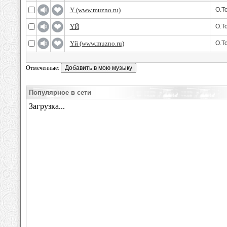
Y (www.muzno.ru)
O.To
YЙ
O.To
Yй (www.muzno.ru)
O.To
Отмеченные:
Популярное в сети