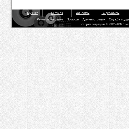
Музыка
Dj mixes
Альбомы
Видеоклипы
Реклама на сайте
Помощь
Администрация
Служба подд
Все права защищены © 2007-2026 Biso