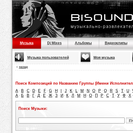
Музыка
Dj Mixes
Альбомы
Видеоклипы
Музыка пользователей
Моя музыка
назад
Поиск Композиций по Названию Группы (Имени Исполнител
A
B
C
D
E
F
G
H
I
J
K
L
M
N
O
P
Q
R
S
T
U
·
·
·
·
·
·
·
·
·
·
·
·
·
·
·
·
·
·
·
·
·
А
Б
В
Г
Д
Е
Ж
З
И
К
Л
М
Н
О
П
Р
С
Т
У
Ф
Х
·
·
·
·
·
·
·
·
·
·
·
·
·
·
·
·
·
·
·
·
Поиск Музыки: