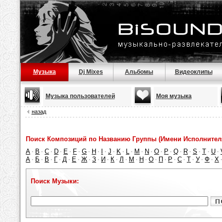
Музыка
Dj Mixes
Альбомы
Видеоклипы
Музыка пользователей
Моя музыка
назад
Поиск Композиций по Названию Группы (Имени Исполнител
A
B
C
D
E
F
G
H
I
J
K
L
M
N
O
P
Q
R
S
T
U
·
·
·
·
·
·
·
·
·
·
·
·
·
·
·
·
·
·
·
·
·
А
Б
В
Г
Д
Е
Ж
З
И
К
Л
М
Н
О
П
Р
С
Т
У
Ф
Х
·
·
·
·
·
·
·
·
·
·
·
·
·
·
·
·
·
·
·
·
Поиск Музыки: