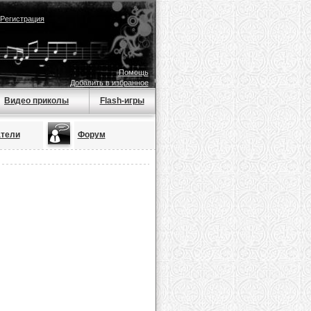
Регистрация
Помощь
Добавить в избранное
Видео приколы
Flash-игры
тели
Форум