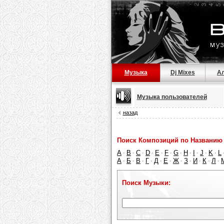
Музыка
Dj Mixes
А
Музыка пользователей
назад
Поиск Композиций по Названию 
A
B
C
D
E
F
G
H
I
J
K
L
·
·
·
·
·
·
·
·
·
·
·
А
Б
В
Г
Д
Е
Ж
З
И
К
Л
·
·
·
·
·
·
·
·
·
·
·
Поиск Музыки: