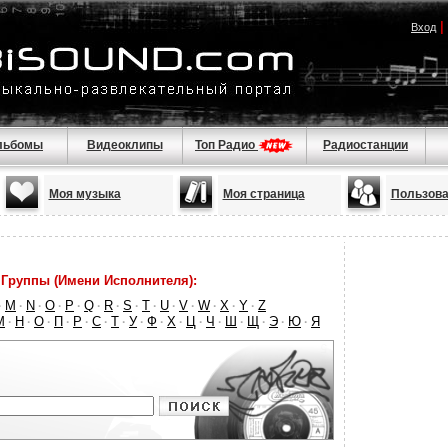
|
Вход
льбомы
Видеоклипы
Топ Радио
Радиостанции
Моя музыка
Моя страница
Пользова
Группы (Имени Исполнителя):
M
N
O
P
Q
R
S
T
U
V
W
X
Y
Z
·
·
·
·
·
·
·
·
·
·
·
·
·
·
М
Н
О
П
Р
С
Т
У
Ф
Х
Ц
Ч
Ш
Щ
Э
Ю
Я
·
·
·
·
·
·
·
·
·
·
·
·
·
·
·
·