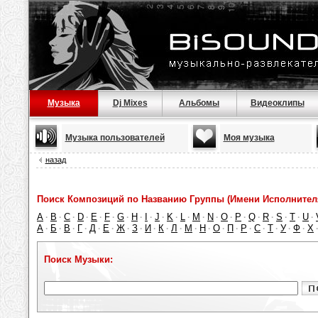
Музыка
Dj Mixes
Альбомы
Видеоклипы
Музыка пользователей
Моя музыка
назад
Поиск Композиций по Названию Группы (Имени Исполнител
A
B
C
D
E
F
G
H
I
J
K
L
M
N
O
P
Q
R
S
T
U
·
·
·
·
·
·
·
·
·
·
·
·
·
·
·
·
·
·
·
·
·
А
Б
В
Г
Д
Е
Ж
З
И
К
Л
М
Н
О
П
Р
С
Т
У
Ф
Х
·
·
·
·
·
·
·
·
·
·
·
·
·
·
·
·
·
·
·
·
Поиск Музыки: