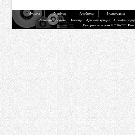
Музыка
Dj mixes
Альбомы
Видеоклипы
Реклама на сайте
Помощь
Администрация
Служба подд
Все права защищены © 2007-2026 Biso