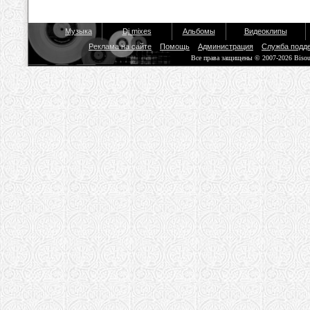
Музыка
Dj mixes
Альбомы
Видеоклипы
Реклама на сайте
Помощь
Администрация
Служба подд
Все права защищены © 2007-2026 Biso