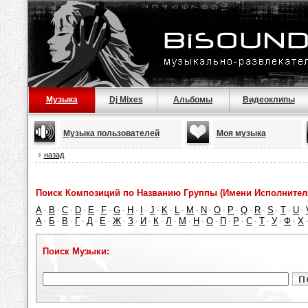
Музыка
Dj Mixes
Альбомы
Видеоклипы
Музыка пользователей
Моя музыка
назад
Поиск Композиций по Названию Группы (Имени Исполнител
A
B
C
D
E
F
G
H
I
J
K
L
M
N
O
P
Q
R
S
T
U
·
·
·
·
·
·
·
·
·
·
·
·
·
·
·
·
·
·
·
·
·
А
Б
В
Г
Д
Е
Ж
З
И
К
Л
М
Н
О
П
Р
С
Т
У
Ф
Х
·
·
·
·
·
·
·
·
·
·
·
·
·
·
·
·
·
·
·
·
Поиск Музыки: