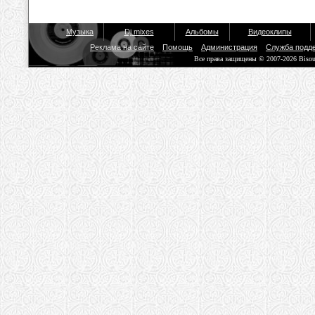
Музыка
Dj mixes
Альбомы
Видеоклипы
Реклама на сайте
Помощь
Администрация
Служба подд
Все права защищены © 2007-2026 Biso