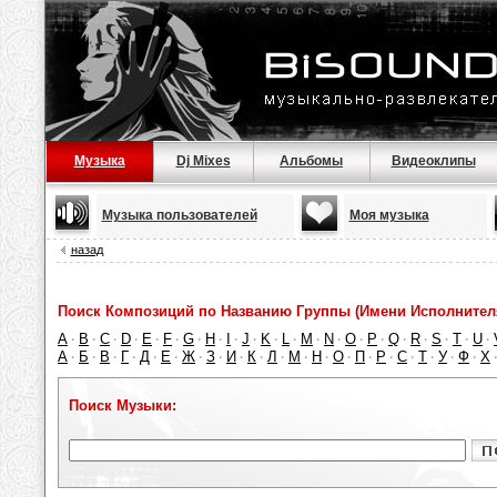
Музыка
Dj Mixes
Альбомы
Видеоклипы
Музыка пользователей
Моя музыка
назад
Поиск Композиций по Названию Группы (Имени Исполнител
A
B
C
D
E
F
G
H
I
J
K
L
M
N
O
P
Q
R
S
T
U
·
·
·
·
·
·
·
·
·
·
·
·
·
·
·
·
·
·
·
·
·
А
Б
В
Г
Д
Е
Ж
З
И
К
Л
М
Н
О
П
Р
С
Т
У
Ф
Х
·
·
·
·
·
·
·
·
·
·
·
·
·
·
·
·
·
·
·
·
Поиск Музыки: