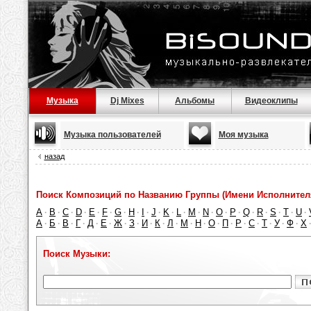
Музыка
Dj Mixes
Альбомы
Видеоклипы
Музыка пользователей
Моя музыка
назад
Поиск Композиций по Названию Группы (Имени Исполнител
A
B
C
D
E
F
G
H
I
J
K
L
M
N
O
P
Q
R
S
T
U
·
·
·
·
·
·
·
·
·
·
·
·
·
·
·
·
·
·
·
·
·
А
Б
В
Г
Д
Е
Ж
З
И
К
Л
М
Н
О
П
Р
С
Т
У
Ф
Х
·
·
·
·
·
·
·
·
·
·
·
·
·
·
·
·
·
·
·
·
Поиск Музыки: