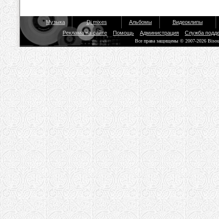
Музыка
Dj mixes
Альбомы
Видеоклипы
Реклама на сайте
Помощь
Администрация
Служба подд
Все права защищены © 2007-2026 Biso