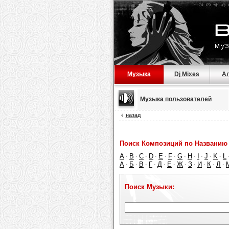
Музыка
Dj Mixes
А
Музыка пользователей
назад
Поиск Композиций по Названию 
A
B
C
D
E
F
G
H
I
J
K
L
·
·
·
·
·
·
·
·
·
·
·
А
Б
В
Г
Д
Е
Ж
З
И
К
Л
·
·
·
·
·
·
·
·
·
·
·
Поиск Музыки: