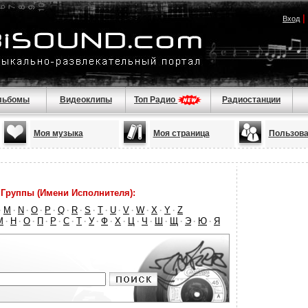
|
Вход
льбомы
Видеоклипы
Топ Радио
Радиостанции
Моя музыка
Моя страница
Пользова
Группы (Имени Исполнителя):
M
N
O
P
Q
R
S
T
U
V
W
X
Y
Z
·
·
·
·
·
·
·
·
·
·
·
·
·
·
М
Н
О
П
Р
С
Т
У
Ф
Х
Ц
Ч
Ш
Щ
Э
Ю
Я
·
·
·
·
·
·
·
·
·
·
·
·
·
·
·
·