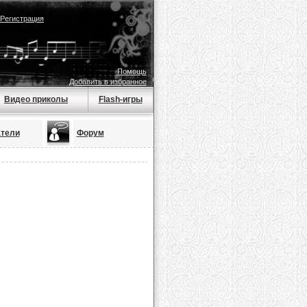
Регистрация
Помощь
Добавить в избранное
Видео приколы
Flash-игры
тели
Форум