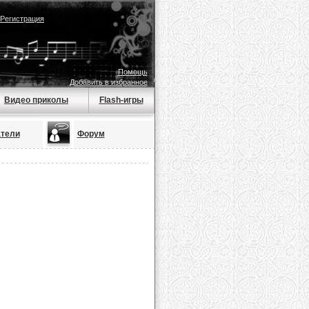
Регистрация
Помощь
Добавить в избранное
Видео приколы
Flash-игры
тели
Форум