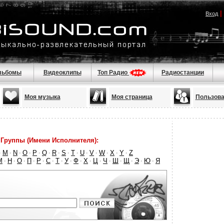
|
Вход
льбомы
Видеоклипы
Топ Радио
Радиостанции
Моя музыка
Моя страница
Пользова
Группы (Имени Исполнителя):
M
N
O
P
Q
R
S
T
U
V
W
X
Y
Z
·
·
·
·
·
·
·
·
·
·
·
·
·
·
М
Н
О
П
Р
С
Т
У
Ф
Х
Ц
Ч
Ш
Щ
Э
Ю
Я
·
·
·
·
·
·
·
·
·
·
·
·
·
·
·
·