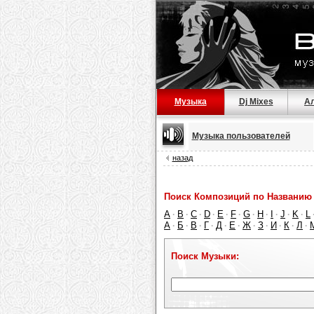
Музыка
Dj Mixes
А
Музыка пользователей
назад
Поиск Композиций по Названию 
A
B
C
D
E
F
G
H
I
J
K
L
·
·
·
·
·
·
·
·
·
·
·
А
Б
В
Г
Д
Е
Ж
З
И
К
Л
·
·
·
·
·
·
·
·
·
·
·
Поиск Музыки: