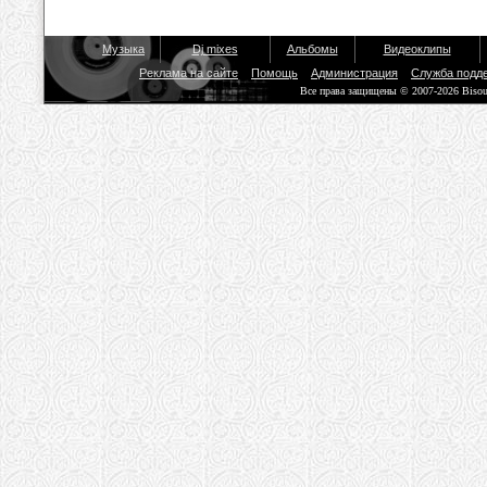
Музыка
Dj mixes
Альбомы
Видеоклипы
Реклама на сайте
Помощь
Администрация
Служба подд
Все права защищены © 2007-2026 Biso