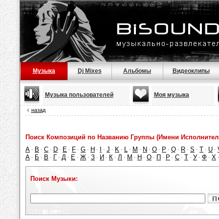
Музыка
Dj Mixes
Альбомы
Видеоклипы
Музыка пользователей
Моя музыка
назад
Поиск Композиций по Названию Группы (Имени Исполнител
A
B
C
D
E
F
G
H
I
J
K
L
M
N
O
P
Q
R
S
T
U
·
·
·
·
·
·
·
·
·
·
·
·
·
·
·
·
·
·
·
·
·
А
Б
В
Г
Д
Е
Ж
З
И
К
Л
М
Н
О
П
Р
С
Т
У
Ф
Х
·
·
·
·
·
·
·
·
·
·
·
·
·
·
·
·
·
·
·
·
Поиск Музыки: