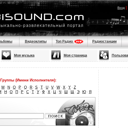
|
Вход
льбомы
Видеоклипы
Топ Радио
Радиостанции
Моя музыка
Моя страница
Пользова
Группы (Имени Исполнителя):
M
N
O
P
Q
R
S
T
U
V
W
X
Y
Z
·
·
·
·
·
·
·
·
·
·
·
·
·
·
М
Н
О
П
Р
С
Т
У
Ф
Х
Ц
Ч
Ш
Щ
Э
Ю
Я
·
·
·
·
·
·
·
·
·
·
·
·
·
·
·
·