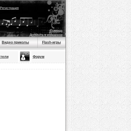
Регистрация
Помощь
Добавить в избранное
Видео приколы
Flash-игры
тели
Форум