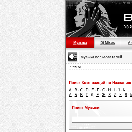
Музыка
Dj Mixes
А
Музыка пользователей
назад
Поиск Композиций по Названию 
A
B
C
D
E
F
G
H
I
J
K
L
·
·
·
·
·
·
·
·
·
·
·
А
Б
В
Г
Д
Е
Ж
З
И
К
Л
·
·
·
·
·
·
·
·
·
·
·
Поиск Музыки: