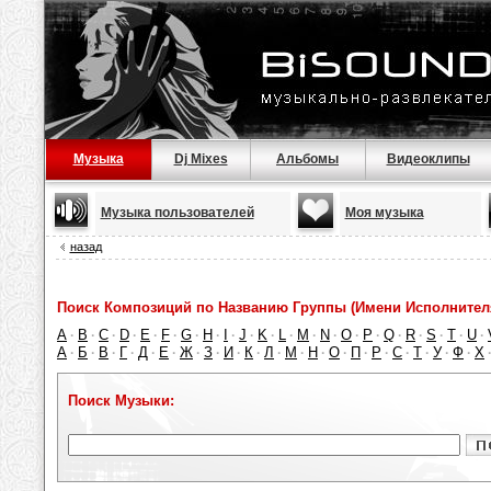
Музыка
Dj Mixes
Альбомы
Видеоклипы
Музыка пользователей
Моя музыка
назад
Поиск Композиций по Названию Группы (Имени Исполнител
A
B
C
D
E
F
G
H
I
J
K
L
M
N
O
P
Q
R
S
T
U
·
·
·
·
·
·
·
·
·
·
·
·
·
·
·
·
·
·
·
·
·
А
Б
В
Г
Д
Е
Ж
З
И
К
Л
М
Н
О
П
Р
С
Т
У
Ф
Х
·
·
·
·
·
·
·
·
·
·
·
·
·
·
·
·
·
·
·
·
Поиск Музыки: