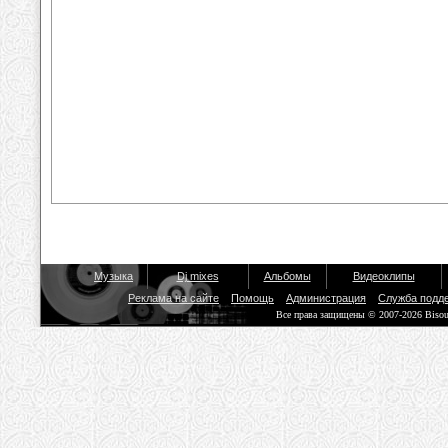
Музыка
Dj mixes
Альбомы
Видеоклипы
Реклама на сайте
Помощь
Администрация
Служба подд
Все права защищены © 2007-2026 Biso