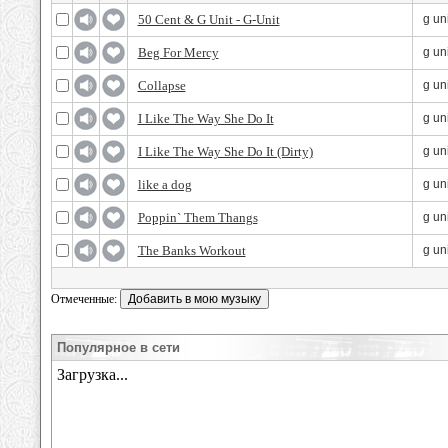
50 Cent & G Unit - G-Unit
g uni
Beg For Mercy
g uni
Collapse
g uni
I Like The Way She Do It
g uni
I Like The Way She Do It (Dirty)
g uni
like a dog
g uni
Poppin` Them Thangs
g uni
The Banks Workout
g uni
Отмеченные:
Популярное в сети