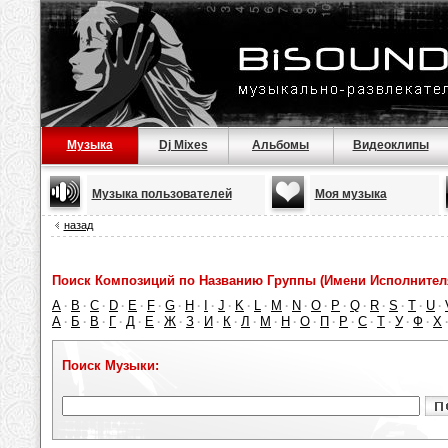
Музыка
Dj Mixes
Альбомы
Видеоклипы
Музыка пользователей
Моя музыка
назад
Поиск Композиций по Названию Группы (Имени Исполнител
A
B
C
D
E
F
G
H
I
J
K
L
M
N
O
P
Q
R
S
T
U
·
·
·
·
·
·
·
·
·
·
·
·
·
·
·
·
·
·
·
·
·
А
Б
В
Г
Д
Е
Ж
З
И
К
Л
М
Н
О
П
Р
С
Т
У
Ф
Х
·
·
·
·
·
·
·
·
·
·
·
·
·
·
·
·
·
·
·
·
Поиск Музыки: