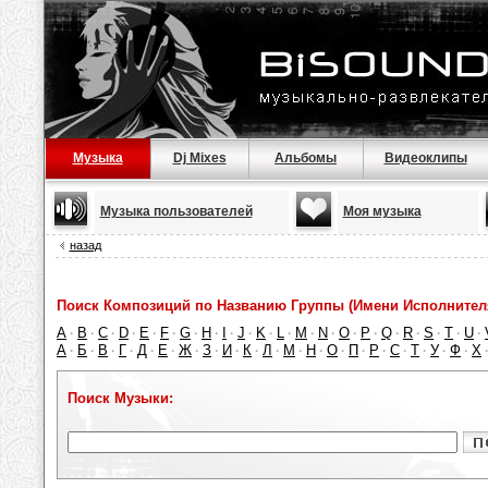
Музыка
Dj Mixes
Альбомы
Видеоклипы
Музыка пользователей
Моя музыка
назад
Поиск Композиций по Названию Группы (Имени Исполнител
A
B
C
D
E
F
G
H
I
J
K
L
M
N
O
P
Q
R
S
T
U
·
·
·
·
·
·
·
·
·
·
·
·
·
·
·
·
·
·
·
·
·
А
Б
В
Г
Д
Е
Ж
З
И
К
Л
М
Н
О
П
Р
С
Т
У
Ф
Х
·
·
·
·
·
·
·
·
·
·
·
·
·
·
·
·
·
·
·
·
Поиск Музыки: