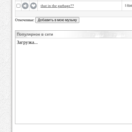
that in the garbage??
I itse
Отмеченные:
Популярное в сети