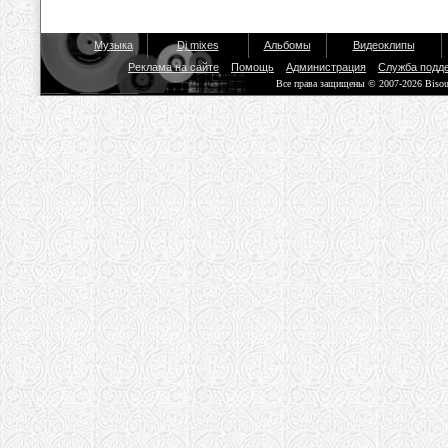
Музыка
Dj mixes
Альбомы
Видеоклипы
Реклама на сайте
Помощь
Администрация
Служба подд
Все права защищены © 2007-2026 Biso