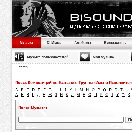
Музыка
Dj Mixes
Альбомы
Видеоклипы
Музыка пользователей
Моя музыка
назад
Поиск Композиций по Названию Группы (Имени Исполнител
A
B
C
D
E
F
G
H
I
J
K
L
M
N
O
P
Q
R
S
T
U
·
·
·
·
·
·
·
·
·
·
·
·
·
·
·
·
·
·
·
·
·
А
Б
В
Г
Д
Е
Ж
З
И
К
Л
М
Н
О
П
Р
С
Т
У
Ф
Х
·
·
·
·
·
·
·
·
·
·
·
·
·
·
·
·
·
·
·
·
Поиск Музыки: