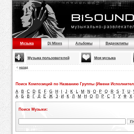
Музыка
Dj Mixes
Альбомы
Видеоклипы
Музыка пользователей
Моя музыка
назад
Поиск Композиций по Названию Группы (Имени Исполнител
A
B
C
D
E
F
G
H
I
J
K
L
M
N
O
P
Q
R
S
T
U
·
·
·
·
·
·
·
·
·
·
·
·
·
·
·
·
·
·
·
·
·
А
Б
В
Г
Д
Е
Ж
З
И
К
Л
М
Н
О
П
Р
С
Т
У
Ф
Х
·
·
·
·
·
·
·
·
·
·
·
·
·
·
·
·
·
·
·
·
Поиск Музыки: