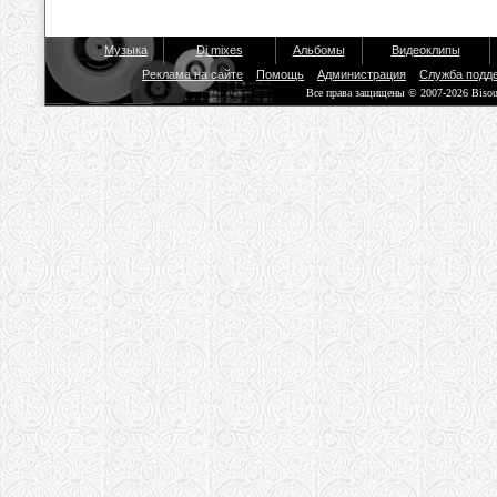
Музыка
Dj mixes
Альбомы
Видеоклипы
Реклама на сайте
Помощь
Администрация
Служба подд
Все права защищены © 2007-2026 Biso