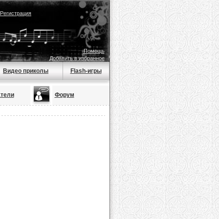
Регистрация
Помощь
Добавить в избранное
Видео приколы
Flash-игры
тели
Форум