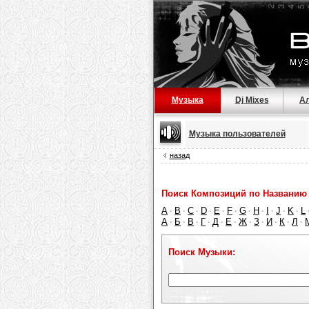
Музыка
Dj Mixes
А
Музыка пользователей
назад
Поиск Композиций по Названию 
A
B
C
D
E
F
G
H
I
J
K
L
·
·
·
·
·
·
·
·
·
·
·
А
Б
В
Г
Д
Е
Ж
З
И
К
Л
·
·
·
·
·
·
·
·
·
·
·
Поиск Музыки: