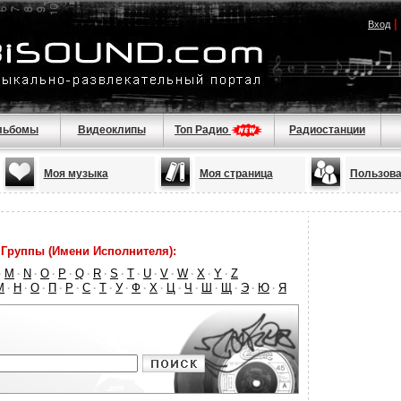
|
Вход
льбомы
Видеоклипы
Топ Радио
Радиостанции
Моя музыка
Моя страница
Пользова
Группы (Имени Исполнителя):
M
N
O
P
Q
R
S
T
U
V
W
X
Y
Z
·
·
·
·
·
·
·
·
·
·
·
·
·
·
М
Н
О
П
Р
С
Т
У
Ф
Х
Ц
Ч
Ш
Щ
Э
Ю
Я
·
·
·
·
·
·
·
·
·
·
·
·
·
·
·
·