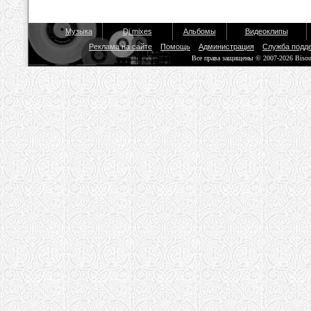
Музыка
Dj mixes
Альбомы
Видеоклипы
Реклама на сайте
Помощь
Администрация
Служба подд
Все права защищены © 2007-2026 Biso