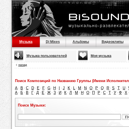
Музыка
Dj Mixes
Альбомы
Видеоклипы
Музыка пользователей
Моя музыка
назад
Поиск Композиций по Названию Группы (Имени Исполнител
A
B
C
D
E
F
G
H
I
J
K
L
M
N
O
P
Q
R
S
T
U
·
·
·
·
·
·
·
·
·
·
·
·
·
·
·
·
·
·
·
·
·
А
Б
В
Г
Д
Е
Ж
З
И
К
Л
М
Н
О
П
Р
С
Т
У
Ф
Х
·
·
·
·
·
·
·
·
·
·
·
·
·
·
·
·
·
·
·
·
Поиск Музыки: