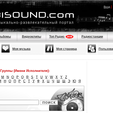
|
Вход
льбомы
Видеоклипы
Топ Радио
Радиостанции
Моя музыка
Моя страница
Пользова
Группы (Имени Исполнителя):
M
N
O
P
Q
R
S
T
U
V
W
X
Y
Z
·
·
·
·
·
·
·
·
·
·
·
·
·
·
М
Н
О
П
Р
С
Т
У
Ф
Х
Ц
Ч
Ш
Щ
Э
Ю
Я
·
·
·
·
·
·
·
·
·
·
·
·
·
·
·
·