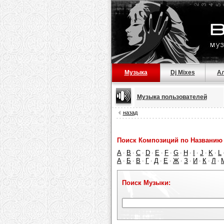
Музыка
Dj Mixes
А
Музыка пользователей
назад
Поиск Композиций по Названию 
A
B
C
D
E
F
G
H
I
J
K
L
·
·
·
·
·
·
·
·
·
·
·
А
Б
В
Г
Д
Е
Ж
З
И
К
Л
·
·
·
·
·
·
·
·
·
·
·
Поиск Музыки: