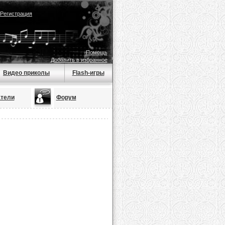
Регистрация
Помощь
Добавить в избранное
Видео приколы
Flash-игры
тели
Форум