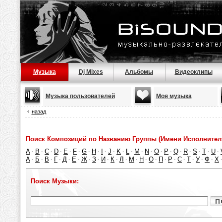
Музыка
Dj Mixes
Альбомы
Видеоклипы
Музыка пользователей
Моя музыка
назад
Поиск Композиций по Названию Группы (Имени Исполнител
A
B
C
D
E
F
G
H
I
J
K
L
M
N
O
P
Q
R
S
T
U
·
·
·
·
·
·
·
·
·
·
·
·
·
·
·
·
·
·
·
·
·
А
Б
В
Г
Д
Е
Ж
З
И
К
Л
М
Н
О
П
Р
С
Т
У
Ф
Х
·
·
·
·
·
·
·
·
·
·
·
·
·
·
·
·
·
·
·
·
Поиск Музыки: