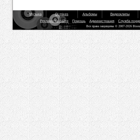
Музыка
Dj mixes
Альбомы
Видеоклипы
Реклама на сайте
Помощь
Администрация
Служба подд
Все права защищены © 2007-2026 Biso