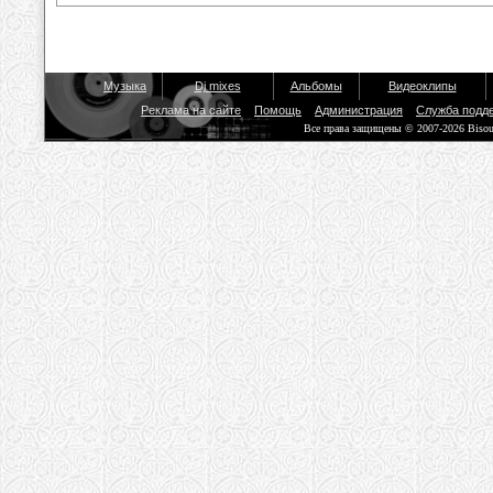
Музыка
Dj mixes
Альбомы
Видеоклипы
Реклама на сайте
Помощь
Администрация
Служба подд
Все права защищены © 2007-2026 Biso