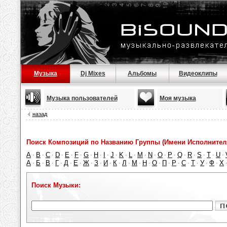
Музыка
Dj Mixes
Альбомы
Видеоклипы
Музыка пользователей
Моя музыка
назад
Поиск Композиций по Названию Группы (Имени Исполнител
A
B
C
D
E
F
G
H
I
J
K
L
M
N
O
P
Q
R
S
T
U
·
·
·
·
·
·
·
·
·
·
·
·
·
·
·
·
·
·
·
·
·
А
Б
В
Г
Д
Е
Ж
З
И
К
Л
М
Н
О
П
Р
С
Т
У
Ф
Х
·
·
·
·
·
·
·
·
·
·
·
·
·
·
·
·
·
·
·
·
Поиск Музыки: