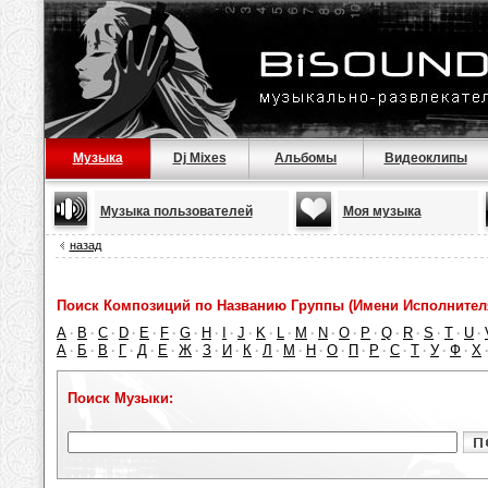
Музыка
Dj Mixes
Альбомы
Видеоклипы
Музыка пользователей
Моя музыка
назад
Поиск Композиций по Названию Группы (Имени Исполнител
A
B
C
D
E
F
G
H
I
J
K
L
M
N
O
P
Q
R
S
T
U
·
·
·
·
·
·
·
·
·
·
·
·
·
·
·
·
·
·
·
·
·
А
Б
В
Г
Д
Е
Ж
З
И
К
Л
М
Н
О
П
Р
С
Т
У
Ф
Х
·
·
·
·
·
·
·
·
·
·
·
·
·
·
·
·
·
·
·
·
Поиск Музыки: