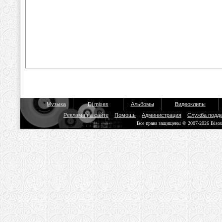
Музыка
Dj mixes
Альбомы
Видеоклипы
Реклама на сайте
Помощь
Администрация
Служба подд
Все права защищены © 2007-2026 Biso