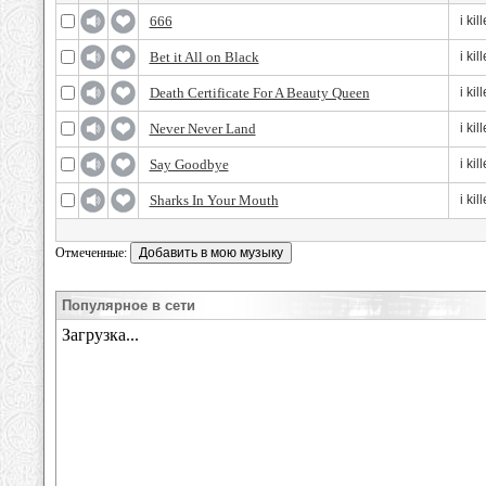
666
i ki
Bet it All on Black
i ki
Death Certificate For A Beauty Queen
i ki
Never Never Land
i ki
Say Goodbye
i ki
Sharks In Your Mouth
i ki
Отмеченные:
Популярное в сети