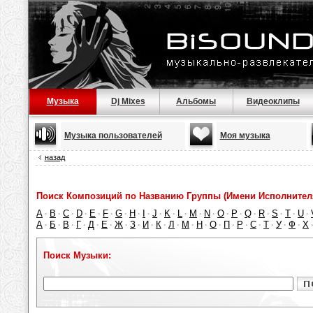
Музыка
Dj Mixes
Альбомы
Видеоклипы
Музыка пользователей
Моя музыка
назад
Поиск Композиций по Названию Группы (Имени Исполнител
A
B
C
D
E
F
G
H
I
J
K
L
M
N
O
P
Q
R
S
T
U
·
·
·
·
·
·
·
·
·
·
·
·
·
·
·
·
·
·
·
·
·
А
Б
В
Г
Д
Е
Ж
З
И
К
Л
М
Н
О
П
Р
С
Т
У
Ф
Х
·
·
·
·
·
·
·
·
·
·
·
·
·
·
·
·
·
·
·
·
Поиск Музыки: