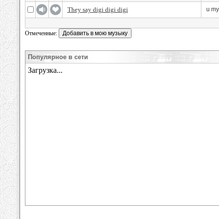
They say digi digi digi
u my
Отмеченные:
Популярное в сети