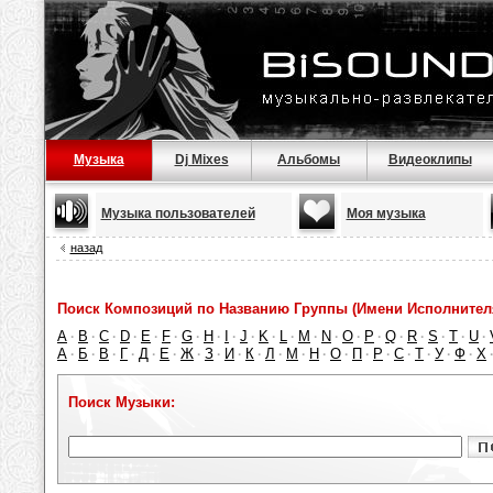
Музыка
Dj Mixes
Альбомы
Видеоклипы
Музыка пользователей
Моя музыка
назад
Поиск Композиций по Названию Группы (Имени Исполнител
A
B
C
D
E
F
G
H
I
J
K
L
M
N
O
P
Q
R
S
T
U
·
·
·
·
·
·
·
·
·
·
·
·
·
·
·
·
·
·
·
·
·
А
Б
В
Г
Д
Е
Ж
З
И
К
Л
М
Н
О
П
Р
С
Т
У
Ф
Х
·
·
·
·
·
·
·
·
·
·
·
·
·
·
·
·
·
·
·
·
Поиск Музыки: