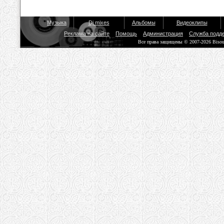
Музыка
Dj mixes
Альбомы
Видеоклипы
Реклама на сайте
Помощь
Администрация
Служба подд
Все права защищены © 2007-2026 Biso