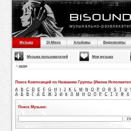
Музыка
Dj Mixes
Альбомы
Видеоклипы
Музыка пользователей
Моя музыка
назад
Поиск Композиций по Названию Группы (Имени Исполнител
A
B
C
D
E
F
G
H
I
J
K
L
M
N
O
P
Q
R
S
T
U
·
·
·
·
·
·
·
·
·
·
·
·
·
·
·
·
·
·
·
·
·
А
Б
В
Г
Д
Е
Ж
З
И
К
Л
М
Н
О
П
Р
С
Т
У
Ф
Х
·
·
·
·
·
·
·
·
·
·
·
·
·
·
·
·
·
·
·
·
Поиск Музыки: