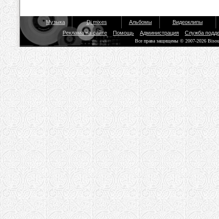
Музыка
Dj mixes
Альбомы
Видеоклипы
Реклама на сайте
Помощь
Администрация
Служба подд
Все права защищены © 2007-2026 Biso