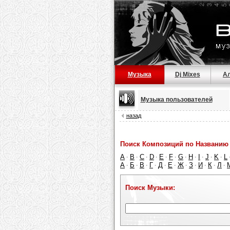
Музыка
Dj Mixes
А
Музыка пользователей
назад
Поиск Композиций по Названию 
A
B
C
D
E
F
G
H
I
J
K
L
·
·
·
·
·
·
·
·
·
·
·
А
Б
В
Г
Д
Е
Ж
З
И
К
Л
·
·
·
·
·
·
·
·
·
·
·
Поиск Музыки: