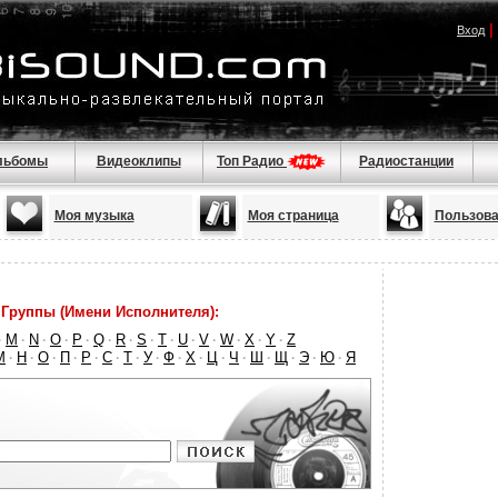
|
Вход
льбомы
Видеоклипы
Топ Радио
Радиостанции
Моя музыка
Моя страница
Пользова
Группы (Имени Исполнителя):
M
N
O
P
Q
R
S
T
U
V
W
X
Y
Z
·
·
·
·
·
·
·
·
·
·
·
·
·
·
М
Н
О
П
Р
С
Т
У
Ф
Х
Ц
Ч
Ш
Щ
Э
Ю
Я
·
·
·
·
·
·
·
·
·
·
·
·
·
·
·
·