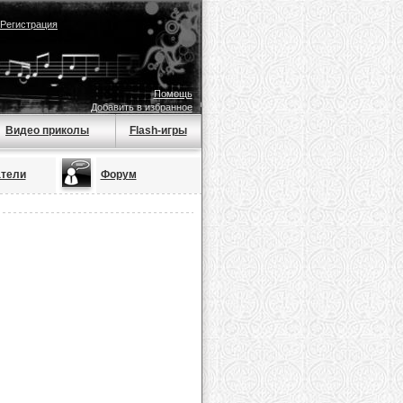
Регистрация
Помощь
Добавить в избранное
Видео приколы
Flash-игры
тели
Форум