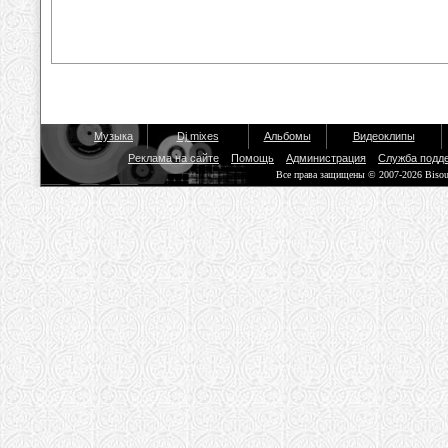
Музыка
Dj mixes
Альбомы
Видеоклипы
Реклама на сайте
Помощь
Администрация
Служба подд
Все права защищены © 2007-2026 Biso