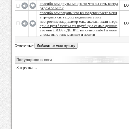
спасибо вам друзья мои,за то что вы есть-всегда
I L
рядом со мной
спасибо вам пацаны что вы подерживаете меня
в трудных ситуациях поднимаете мне
настроение влад шамер макс аксель пахан ягерь
I L
арина кузя ! мелёха ты крут! ну а самые лучшие
это они ЛИЗА и ДЕНИС вы супер вы№1 в моем
спеске вы очень класные и позити
Отмеченные:
Популярное в сети