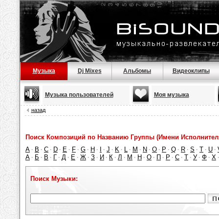
Музыка
Dj Mixes
Альбомы
Видеоклипы
Музыка пользователей
Моя музыка
назад
Поиск Композиций по Названию Группы (Имени Исполнител
A
B
C
D
E
F
G
H
I
J
K
L
M
N
O
P
Q
R
S
T
U
·
·
·
·
·
·
·
·
·
·
·
·
·
·
·
·
·
·
·
·
·
А
Б
В
Г
Д
Е
Ж
З
И
К
Л
М
Н
О
П
Р
С
Т
У
Ф
Х
·
·
·
·
·
·
·
·
·
·
·
·
·
·
·
·
·
·
·
·
Поиск Музыки: