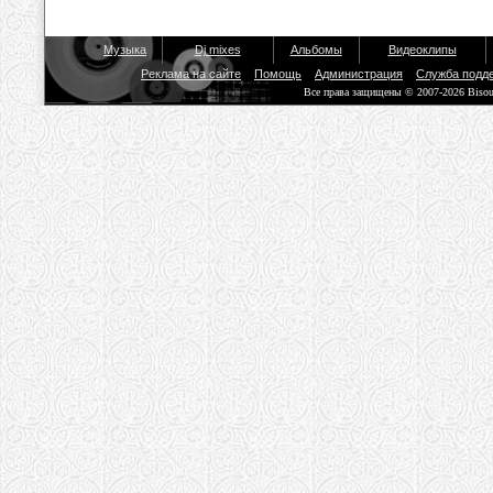
Музыка
Dj mixes
Альбомы
Видеоклипы
Реклама на сайте
Помощь
Администрация
Служба подд
Все права защищены © 2007-2026 Biso