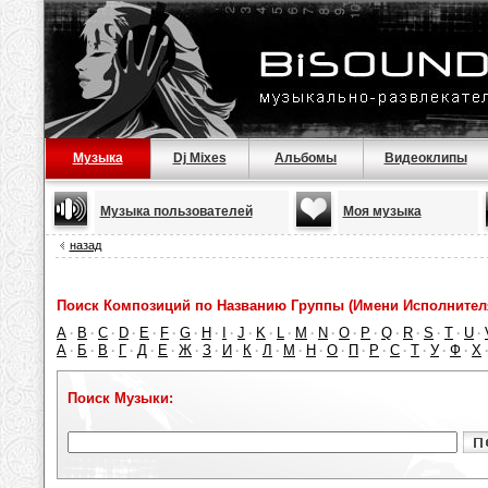
Музыка
Dj Mixes
Альбомы
Видеоклипы
Музыка пользователей
Моя музыка
назад
Поиск Композиций по Названию Группы (Имени Исполнител
A
B
C
D
E
F
G
H
I
J
K
L
M
N
O
P
Q
R
S
T
U
·
·
·
·
·
·
·
·
·
·
·
·
·
·
·
·
·
·
·
·
·
А
Б
В
Г
Д
Е
Ж
З
И
К
Л
М
Н
О
П
Р
С
Т
У
Ф
Х
·
·
·
·
·
·
·
·
·
·
·
·
·
·
·
·
·
·
·
·
Поиск Музыки: