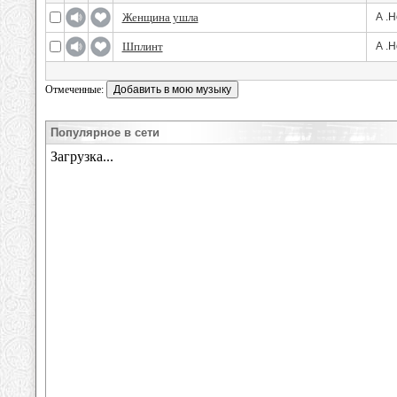
Женщина ушла
А .Н
Шплинт
А .Н
Отмеченные:
Популярное в сети