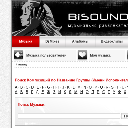
Музыка
Dj Mixes
Альбомы
Видеоклипы
Музыка пользователей
Моя музыка
назад
Поиск Композиций по Названию Группы (Имени Исполнител
A
B
C
D
E
F
G
H
I
J
K
L
M
N
O
P
Q
R
S
T
U
·
·
·
·
·
·
·
·
·
·
·
·
·
·
·
·
·
·
·
·
·
А
Б
В
Г
Д
Е
Ж
З
И
К
Л
М
Н
О
П
Р
С
Т
У
Ф
Х
·
·
·
·
·
·
·
·
·
·
·
·
·
·
·
·
·
·
·
·
Поиск Музыки: