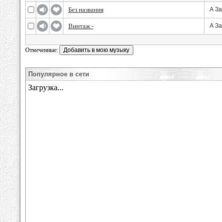
Без названия
А З
Винтаж -
А З
Отмеченные:
Популярное в сети