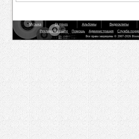
Музыка
Dj mixes
Альбомы
Видеоклипы
Реклама на сайте
Помощь
Администрация
Служба подд
Все права защищены © 2007-2026 Biso