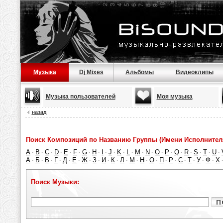
Музыка
Dj Mixes
Альбомы
Видеоклипы
Музыка пользователей
Моя музыка
назад
Поиск Композиций по Названию Группы (Имени Исполнител
A
B
C
D
E
F
G
H
I
J
K
L
M
N
O
P
Q
R
S
T
U
·
·
·
·
·
·
·
·
·
·
·
·
·
·
·
·
·
·
·
·
·
А
Б
В
Г
Д
Е
Ж
З
И
К
Л
М
Н
О
П
Р
С
Т
У
Ф
Х
·
·
·
·
·
·
·
·
·
·
·
·
·
·
·
·
·
·
·
·
Поиск Музыки: