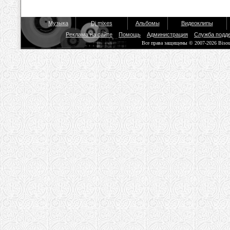
Музыка
Dj mixes
Альбомы
Видеоклипы
Реклама на сайте
Помощь
Администрация
Служба подд
Все права защищены © 2007-2026 Biso