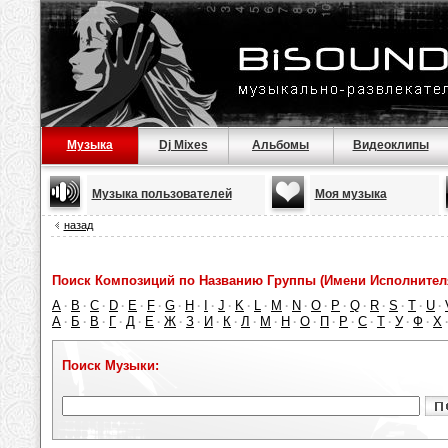
Музыка
Dj Mixes
Альбомы
Видеоклипы
Музыка пользователей
Моя музыка
назад
Поиск Композиций по Названию Группы (Имени Исполнител
A
B
C
D
E
F
G
H
I
J
K
L
M
N
O
P
Q
R
S
T
U
·
·
·
·
·
·
·
·
·
·
·
·
·
·
·
·
·
·
·
·
·
А
Б
В
Г
Д
Е
Ж
З
И
К
Л
М
Н
О
П
Р
С
Т
У
Ф
Х
·
·
·
·
·
·
·
·
·
·
·
·
·
·
·
·
·
·
·
·
Поиск Музыки: