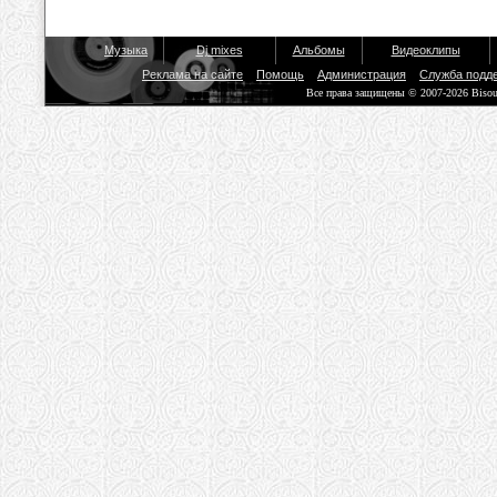
Музыка
Dj mixes
Альбомы
Видеоклипы
Реклама на сайте
Помощь
Администрация
Служба подд
Все права защищены © 2007-2026 Biso