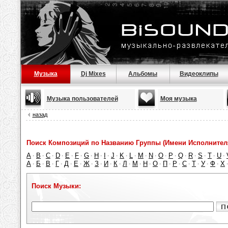
Музыка
Dj Mixes
Альбомы
Видеоклипы
Музыка пользователей
Моя музыка
назад
Поиск Композиций по Названию Группы (Имени Исполнител
A
B
C
D
E
F
G
H
I
J
K
L
M
N
O
P
Q
R
S
T
U
·
·
·
·
·
·
·
·
·
·
·
·
·
·
·
·
·
·
·
·
·
А
Б
В
Г
Д
Е
Ж
З
И
К
Л
М
Н
О
П
Р
С
Т
У
Ф
Х
·
·
·
·
·
·
·
·
·
·
·
·
·
·
·
·
·
·
·
·
Поиск Музыки: