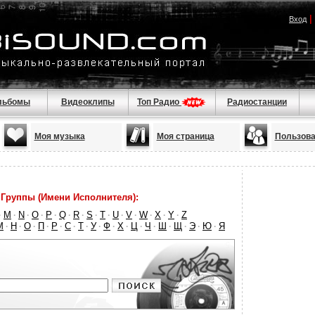
|
Вход
льбомы
Видеоклипы
Топ Радио
Радиостанции
Моя музыка
Моя страница
Пользова
Группы (Имени Исполнителя):
M
N
O
P
Q
R
S
T
U
V
W
X
Y
Z
·
·
·
·
·
·
·
·
·
·
·
·
·
·
М
Н
О
П
Р
С
Т
У
Ф
Х
Ц
Ч
Ш
Щ
Э
Ю
Я
·
·
·
·
·
·
·
·
·
·
·
·
·
·
·
·