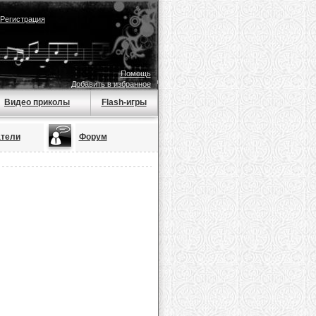
Регистрация
Помощь
Добавить в избранное
Видео приколы
Flash-игры
тели
Форум