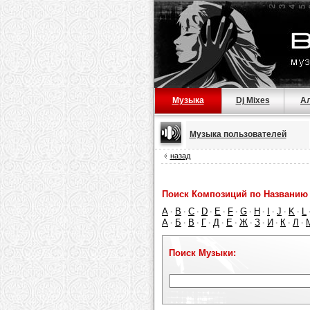
Музыка
Dj Mixes
А
Музыка пользователей
назад
Поиск Композиций по Названию 
A
B
C
D
E
F
G
H
I
J
K
L
·
·
·
·
·
·
·
·
·
·
·
А
Б
В
Г
Д
Е
Ж
З
И
К
Л
·
·
·
·
·
·
·
·
·
·
·
Поиск Музыки: