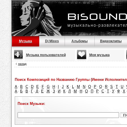
Музыка
Dj Mixes
Альбомы
Видеоклипы
Музыка пользователей
Моя музыка
назад
Поиск Композиций по Названию Группы (Имени Исполнител
A
B
C
D
E
F
G
H
I
J
K
L
M
N
O
P
Q
R
S
T
U
·
·
·
·
·
·
·
·
·
·
·
·
·
·
·
·
·
·
·
·
·
А
Б
В
Г
Д
Е
Ж
З
И
К
Л
М
Н
О
П
Р
С
Т
У
Ф
Х
·
·
·
·
·
·
·
·
·
·
·
·
·
·
·
·
·
·
·
·
Поиск Музыки: