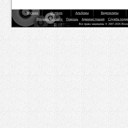
Музыка
Dj mixes
Альбомы
Видеоклипы
Реклама на сайте
Помощь
Администрация
Служба подд
Все права защищены © 2007-2026 Biso