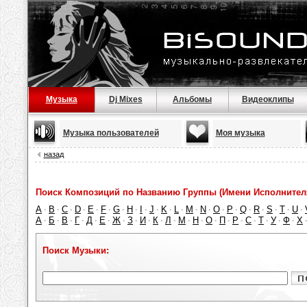
Музыка
Dj Mixes
Альбомы
Видеоклипы
Музыка пользователей
Моя музыка
назад
Поиск Композиций по Названию Группы (Имени Исполнител
A
B
C
D
E
F
G
H
I
J
K
L
M
N
O
P
Q
R
S
T
U
·
·
·
·
·
·
·
·
·
·
·
·
·
·
·
·
·
·
·
·
·
А
Б
В
Г
Д
Е
Ж
З
И
К
Л
М
Н
О
П
Р
С
Т
У
Ф
Х
·
·
·
·
·
·
·
·
·
·
·
·
·
·
·
·
·
·
·
·
Поиск Музыки: