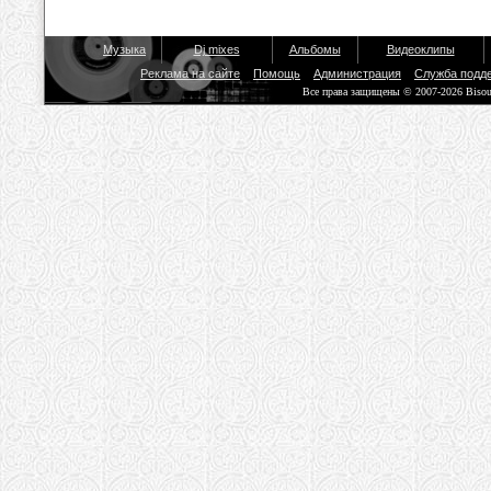
Музыка
Dj mixes
Альбомы
Видеоклипы
Реклама на сайте
Помощь
Администрация
Служба подд
Все права защищены © 2007-2026 Biso