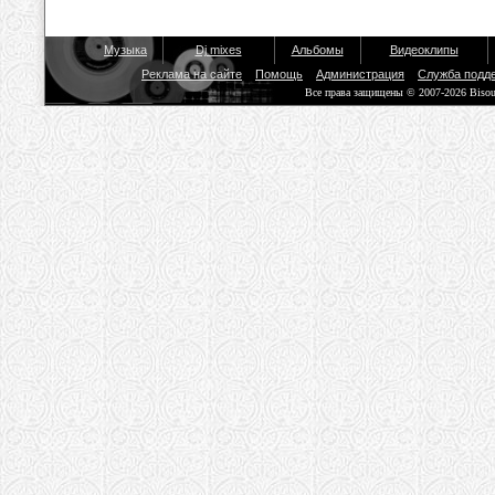
Музыка
Dj mixes
Альбомы
Видеоклипы
Реклама на сайте
Помощь
Администрация
Служба подд
Все права защищены © 2007-2026 Biso