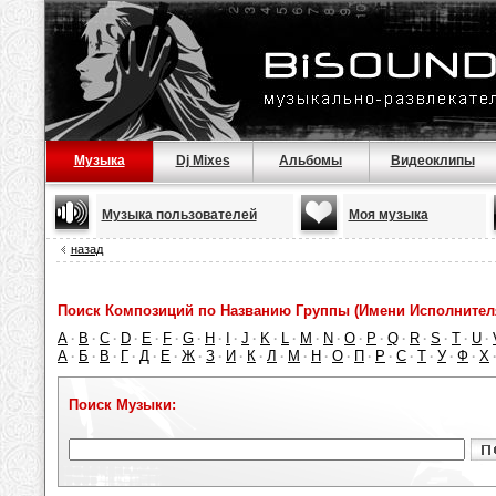
Музыка
Dj Mixes
Альбомы
Видеоклипы
Музыка пользователей
Моя музыка
назад
Поиск Композиций по Названию Группы (Имени Исполнител
A
B
C
D
E
F
G
H
I
J
K
L
M
N
O
P
Q
R
S
T
U
·
·
·
·
·
·
·
·
·
·
·
·
·
·
·
·
·
·
·
·
·
А
Б
В
Г
Д
Е
Ж
З
И
К
Л
М
Н
О
П
Р
С
Т
У
Ф
Х
·
·
·
·
·
·
·
·
·
·
·
·
·
·
·
·
·
·
·
·
Поиск Музыки: