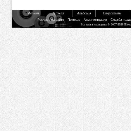
Музыка
Dj mixes
Альбомы
Видеоклипы
Реклама на сайте
Помощь
Администрация
Служба подд
Все права защищены © 2007-2026 Biso