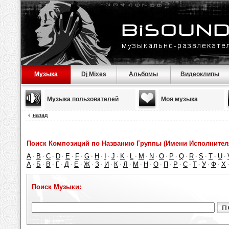
Музыка
Dj Mixes
Альбомы
Видеоклипы
Музыка пользователей
Моя музыка
назад
Поиск Композиций по Названию Группы (Имени Исполнител
A
B
C
D
E
F
G
H
I
J
K
L
M
N
O
P
Q
R
S
T
U
·
·
·
·
·
·
·
·
·
·
·
·
·
·
·
·
·
·
·
·
·
А
Б
В
Г
Д
Е
Ж
З
И
К
Л
М
Н
О
П
Р
С
Т
У
Ф
Х
·
·
·
·
·
·
·
·
·
·
·
·
·
·
·
·
·
·
·
·
Поиск Музыки: