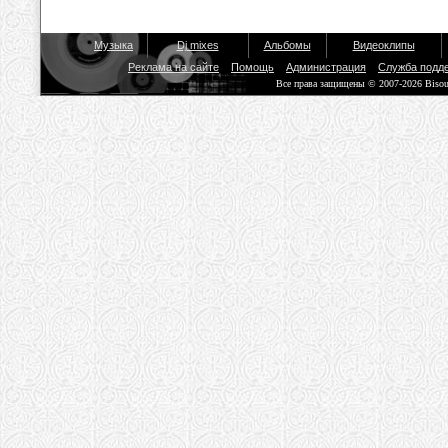
Музыка
Dj mixes
Альбомы
Видеоклипы
Реклама на сайте
Помощь
Администрация
Служба подд
Все права защищены © 2007-2026 Biso