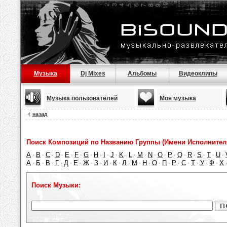
Музыка
Dj Mixes
Альбомы
Видеоклипы
Музыка пользователей
Моя музыка
назад
Поиск Композиций по Названию Группы (Имени Исполнител
A
B
C
D
E
F
G
H
I
J
K
L
M
N
O
P
Q
R
S
T
U
·
·
·
·
·
·
·
·
·
·
·
·
·
·
·
·
·
·
·
·
·
А
Б
В
Г
Д
Е
Ж
З
И
К
Л
М
Н
О
П
Р
С
Т
У
Ф
Х
·
·
·
·
·
·
·
·
·
·
·
·
·
·
·
·
·
·
·
·
Поиск Музыки: